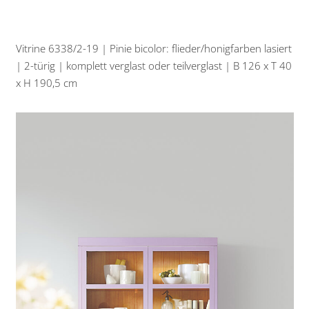
Vitrine 6338/2-19 | Pinie bicolor: flieder/honigfarben lasiert
| 2-türig | komplett verglast oder teilverglast | B 126 x T 40
x H 190,5 cm