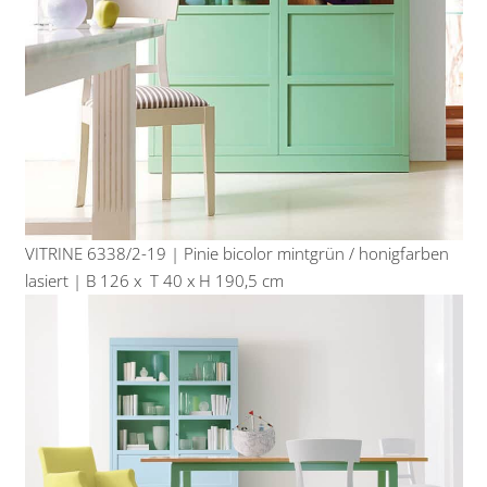
VITRINE 6338/2-19 | Pinie bicolor mintgrün / honigfarben
lasiert | B 126 x T 40 x H 190,5 cm