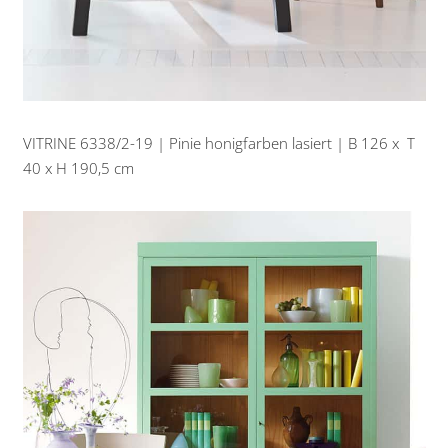
VITRINE 6338/2-19 | Pinie honigfarben lasiert | B 126 x T
40 x H 190,5 cm