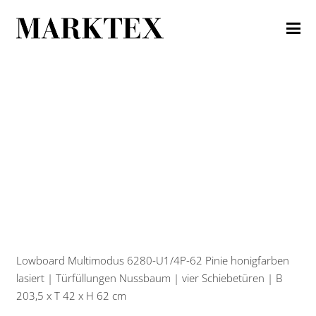
Lowboard Multimodus 6280-U1/4P-62 Pinie honigfarben
lasiert | Türfüllungen Nussbaum | vier Schiebetüren | B
203,5 x T 42 x H 62 cm