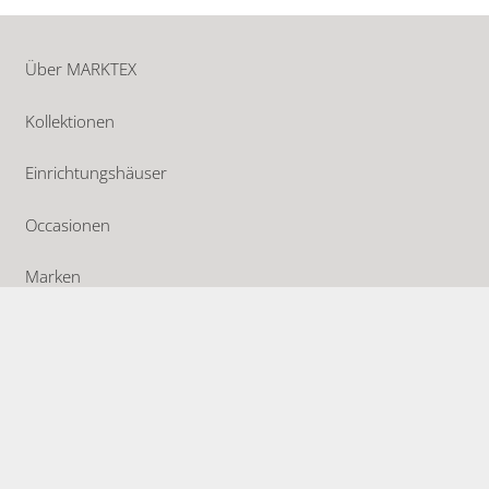
Über MARKTEX
Kollektionen
Einrichtungshäuser
Occasionen
Marken
Aktuelles
Kataloge
Offene Stellen
Kontakt