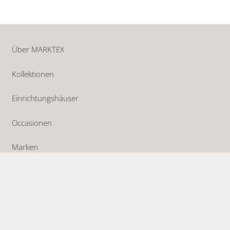
Über MARKTEX
Kollektionen
Einrichtungshäuser
Occasionen
Marken
Aktuelles
Kataloge
Offene Stellen